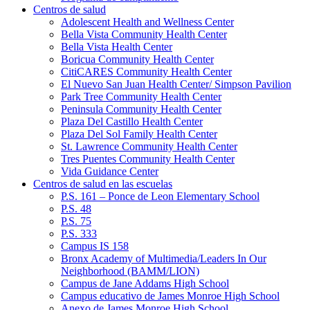
Centros de salud
Adolescent Health and Wellness Center
Bella Vista Community Health Center
Bella Vista Health Center
Boricua Community Health Center
CitiCARES Community Health Center
El Nuevo San Juan Health Center/ Simpson Pavilion
Park Tree Community Health Center
Peninsula Community Health Center
Plaza Del Castillo Health Center
Plaza Del Sol Family Health Center
St. Lawrence Community Health Center
Tres Puentes Community Health Center
Vida Guidance Center
Centros de salud en las escuelas
P.S. 161 – Ponce de Leon Elementary School
P.S. 48
P.S. 75
P.S. 333
Campus IS 158
Bronx Academy of Multimedia/Leaders In Our
Neighborhood (BAMM/LION)
Campus de Jane Addams High School
Campus educativo de James Monroe High School
Anexo de James Monroe High School