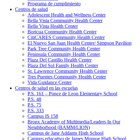
Programa de cumplimiento
Centros de salud
Adolescent Health and Wellness Center
Bella Vista Community Health Center
Bella Vista Health Center
Boricua Community Health Center
CitiCARES Community Health Center
El Nuevo San Juan Health Center/ Simpson Pavilion
Park Tree Community Health Center
Peninsula Community Health Center
Plaza Del Castillo Health Center
Plaza Del Sol Family Health Center
St. Lawrence Community Health Center
Tres Puentes Community Health Center
Vida Guidance Center
Centros de salud en las escuelas
P.S. 161 – Ponce de Leon Elementary School
P.S. 48
P.S. 75
P.S. 333
Campus IS 158
Bronx Academy of Multimedia/Leaders In Our
Neighborhood (BAMM/LION)
Campus de Jane Addams High School
Campus educativo de James Monroe High School