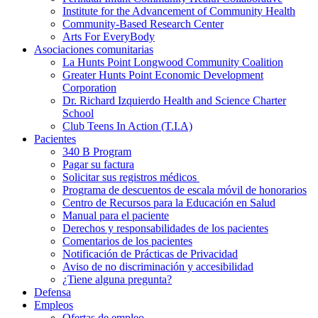
Institute for the Advancement of Community Health
Community-Based Research Center
Arts For EveryBody
Asociaciones comunitarias
La Hunts Point Longwood Community Coalition
Greater Hunts Point Economic Development
Corporation
Dr. Richard Izquierdo Health and Science Charter
School
Club Teens In Action (T.I.A)
Pacientes
340 B Program
Pagar su factura
Solicitar sus registros médicos
Programa de descuentos de escala móvil de honorarios
Centro de Recursos para la Educación en Salud
Manual para el paciente
Derechos y responsabilidades de los pacientes
Comentarios de los pacientes
Notificación de Prácticas de Privacidad
Aviso de no discriminación y accesibilidad
¿Tiene alguna pregunta?
Defensa
Empleos
Ofertas de empleo