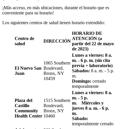
¡Más acceso, en más ubicaciones, durante el horario que es
conveniente para su horario!
Los siguientes centros de salud tienen horario extendido:
HORARIO DE
Centro de
ATENCIÓN
(a
DIRECCIÓN
salud
partir del 22 de mayo
de 2023)
Lunes a viernes: 8 a.
m. - 6 p. m. (sin cita
1065 Southern
previa + laboratorio)
El Nuevo San
Boulevard,
Sábados:
8 a. m. - 5 p.
Juan
Bronx, NY
m.
10459
Domingo:
cerrado
temporalmente
Lunes a viernes: 8 a.
m. - 5 p.
Plaza del
1515 Southern
m.
Miércoles y
Castillo
Boulevard,
jueves 8 a. m. - 6 p.
Community
Bronx, NY
m.
Health Center
10460
Sábado:
temporalmente cerrado