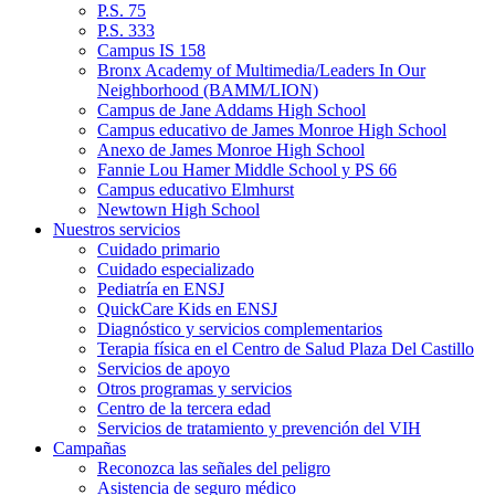
P.S. 75
P.S. 333
Campus IS 158
Bronx Academy of Multimedia/Leaders In Our
Neighborhood (BAMM/LION)
Campus de Jane Addams High School
Campus educativo de James Monroe High School
Anexo de James Monroe High School
Fannie Lou Hamer Middle School y PS 66
Campus educativo Elmhurst
Newtown High School
Nuestros servicios
Cuidado primario
Cuidado especializado
Pediatría en ENSJ
QuickCare Kids en ENSJ
Diagnóstico y servicios complementarios
Terapia física en el Centro de Salud Plaza Del Castillo
Servicios de apoyo
Otros programas y servicios
Centro de la tercera edad
Servicios de tratamiento y prevención del VIH
Campañas
Reconozca las señales del peligro
Asistencia de seguro médico