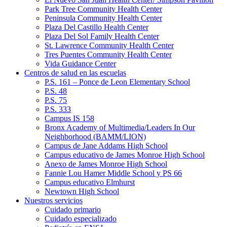
Park Tree Community Health Center
Peninsula Community Health Center
Plaza Del Castillo Health Center
Plaza Del Sol Family Health Center
St. Lawrence Community Health Center
Tres Puentes Community Health Center
Vida Guidance Center
Centros de salud en las escuelas
P.S. 161 – Ponce de Leon Elementary School
P.S. 48
P.S. 75
P.S. 333
Campus IS 158
Bronx Academy of Multimedia/Leaders In Our
Neighborhood (BAMM/LION)
Campus de Jane Addams High School
Campus educativo de James Monroe High School
Anexo de James Monroe High School
Fannie Lou Hamer Middle School y PS 66
Campus educativo Elmhurst
Newtown High School
Nuestros servicios
Cuidado primario
Cuidado especializado