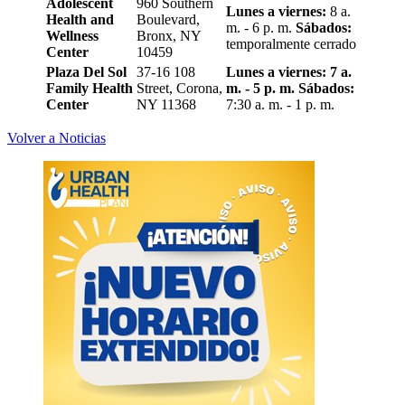
Adolescent
960 Southern
Lunes a viernes:
8 a.
Health and
Boulevard,
m. - 6 p. m.
Sábados:
Wellness
Bronx, NY
temporalmente cerrado
Center
10459
Plaza Del Sol
37-16 108
Lunes a viernes: 7 a.
Family Health
Street, Corona,
m. - 5 p. m.
Sábados:
Center
NY 11368
7:30 a. m. - 1 p. m.
Volver a Noticias