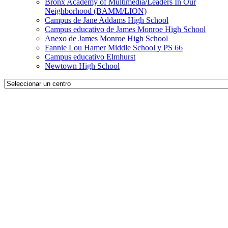
Bronx Academy of Multimedia/Leaders In Our
Neighborhood (BAMM/LION)
Campus de Jane Addams High School
Campus educativo de James Monroe High School
Anexo de James Monroe High School
Fannie Lou Hamer Middle School y PS 66
Campus educativo Elmhurst
Newtown High School