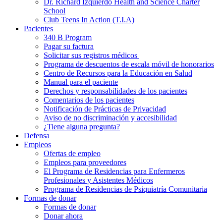
Dr. Richard Izquierdo Health and Science Charter
School
Club Teens In Action (T.I.A)
Pacientes
340 B Program
Pagar su factura
Solicitar sus registros médicos
Programa de descuentos de escala móvil de honorarios
Centro de Recursos para la Educación en Salud
Manual para el paciente
Derechos y responsabilidades de los pacientes
Comentarios de los pacientes
Notificación de Prácticas de Privacidad
Aviso de no discriminación y accesibilidad
¿Tiene alguna pregunta?
Defensa
Empleos
Ofertas de empleo
Empleos para proveedores
El Programa de Residencias para Enfermeros
Profesionales y Asistentes Médicos
Programa de Residencias de Psiquiatría Comunitaria
Formas de donar
Formas de donar
Donar ahora