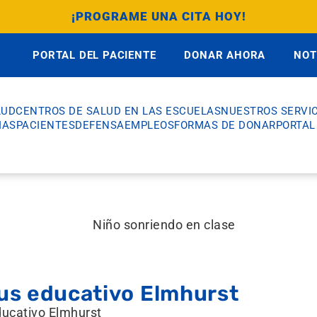
¡PROGRAME UNA CITA HOY!
PORTAL DEL PACIENTE
DONAR AHORA
NOT
LUD
CENTROS DE SALUD EN LAS ESCUELAS
NUESTROS SERVIC
IAS
PACIENTES
DEFENSA
EMPLEOS
FORMAS DE DONAR
PORTAL
s educativo Elmhurst
ucativo Elmhurst