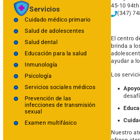
45-10 94th
Servicios
(347) 7
Cuidado médico primario
Salud de adolescentes
El centro 
Salud dental
brinda a l
Educación para la salud
adolescent
ayudar a lo
Inmunología
Los servici
Psicología
Servicios sociales médicos
Apoyo 
desafí
Prevención de las
infecciones de transmisión
Educa
sexual
Cuida
Examen multifásico
Nuestro at
ofrece ate