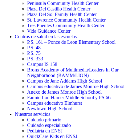
Peninsula Community Health Center
Plaza Del Castillo Health Center
Plaza Del Sol Family Health Center
St. Lawrence Community Health Center
Tres Puentes Community Health Center
Vida Guidance Center
Centros de salud en las escuelas
P.S. 161 – Ponce de Leon Elementary School
P.S. 48
P.S. 75
P.S. 333
Campus IS 158
Bronx Academy of Multimedia/Leaders In Our
Neighborhood (BAMM/LION)
Campus de Jane Addams High School
Campus educativo de James Monroe High School
Anexo de James Monroe High School
Fannie Lou Hamer Middle School y PS 66
Campus educativo Elmhurst
Newtown High School
Nuestros servicios
Cuidado primario
Cuidado especializado
Pediatría en ENSJ
QuickCare Kids en ENSJ