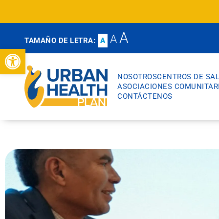
A
A
TAMAÑO DE LETRA:
A
Abrir barra de herramientas
NOSOTROS
CENTROS DE SA
ASOCIACIONES COMUNITAR
CONTÁCTENOS