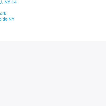
UU. NY-14
ork
o de NY