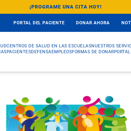
¡PROGRAME UNA CITA HOY!
PORTAL DEL PACIENTE
DONAR AHORA
NOT
LUD
CENTROS DE SALUD EN LAS ESCUELAS
NUESTROS SERVIC
IAS
PACIENTES
DEFENSA
EMPLEOS
FORMAS DE DONAR
PORTAL