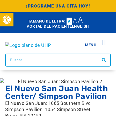
¡PROGRAME UNA CITA HOY!
Abrir barra de herramientas
A
A
TAMAÑO DE LETRA:
A
PORTAL DEL PACIENTE
ENGLISH
MENÚ
CENTROS DE 
CENTROS DE SAL
NUESTROS
PROGRAMAS DE IMPAC
ASOCIACI
FORMAS DE 
PORTAL DE DATOS DE 
El Nuevo San Juan Health
Center/ Simpson Pavilion
El Nuevo San Juan: 1065 Southern Blvd
Simpson Pavilion: 1054 Simpson Street
Bronx, NY 10459