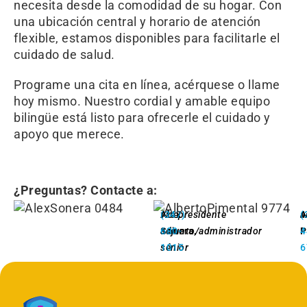
necesita desde la comodidad de su hogar. Con
una ubicación central y horario de atención
flexible, estamos disponibles para facilitarle el
cuidado de salud.
Programe una cita en línea, acérquese o llame
hoy mismo. Nuestro cordial y amable equipo
bilingüe está listo para ofrecerle el cuidado y
apoyo que merece.
¿Preguntas? Contacte a:
Alex
vicepresidente
(347)
A
a
(
Sonera
adjunto/administrador
680-
,
P
4
sénior
1015
6