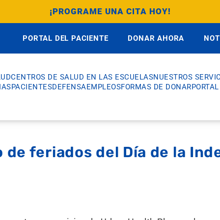
¡PROGRAME UNA CITA HOY!
PORTAL DEL PACIENTE
DONAR AHORA
NOT
LUD
CENTROS DE SALUD EN LAS ESCUELAS
NUESTROS SERVIC
IAS
PACIENTES
DEFENSA
EMPLEOS
FORMAS DE DONAR
PORTAL
 de feriados del Día de la Ind