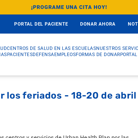
¡PROGRAME UNA CITA HOY!
PORTAL DEL PACIENTE
DONAR AHORA
NOT
LUD
CENTROS DE SALUD EN LAS ESCUELAS
NUESTROS SERVIC
IAS
PACIENTES
DEFENSA
EMPLEOS
FORMAS DE DONAR
PORTAL
r los feriados - 18-20 de abri
s centros y servicios de Urban Health Plan por las